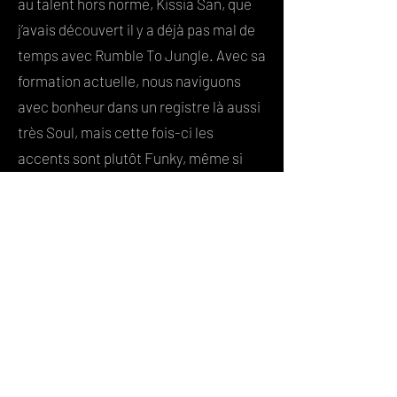
au talent hors norme, Kissia San, que
j’avais découvert il y a déjà pas mal de
temps avec Rumble To Jungle. Avec sa
formation actuelle, nous naviguons
avec bonheur dans un registre là aussi
très Soul, mais cette fois-ci les
accents sont plutôt Funky, même si
nous avons pu constater également
quelques poussées Jazz. (...) Le retour
d’Ivy sur scène pour le rappel a clos
cette soirée en beauté, avec la reprise
de l’intemporel standard « I’d Rather Go
Blind », et une émotion partagée entre
les deux chanteuses qui ont affiché
une réelle complicité. Une sacrée
soirée donc, placée sous le signe du