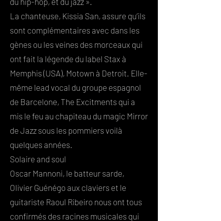
du hip-hop, et du jazz ».
La chanteuse, Kissia San, assure qu’ils
sont complémentaires avec dans les
gènes ou les veines des morceaux qui
ont fait la légende du label Stax à
Memphis (USA), Motown à Detroit. Elle-
même lead vocal du groupe espagnol
de Barcelone,
The Excitments
qui a
mis le feu au chapiteau du magic Mirror
de Jazz sous les pommiers voilà
quelques années.
Solaire and soul
Oscar Mannoni, le batteur sarde,
Olivier Guénégo aux claviers et le
guitariste Raoul Ribeiro nous ont tous
confirmés des racines musicales qui