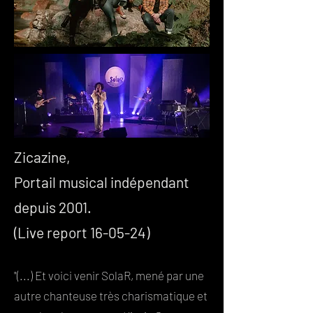
Zicazine,
Portail musical indépendant
depuis 2001.
(Live report 16-05-24)
"(...) Et voici venir SolaR, mené par une
autre chanteuse très charismatique et