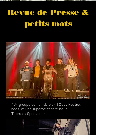
Revue de Presse &
petits mots
"Un groupe qui fait du bien ! Des zikos très
bons, et une superbe chanteuse !"
Thomas / Spectateur