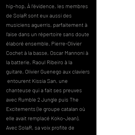
hip-hop. À l’évidence, les membres
de SolaR sont eux aussi des
musiciens aguerris, parfaitement à
l’aise dans un répertoire sans doute
élaboré ensemble. Pierre-Olivier
Cochet à la basse, Oscar Mannoni à
la batterie, Raoul Ribeiro à la
guitare, Olivier Guenego aux claviers
entourent Kissia San, une
chanteuse qui a fait ses preuves
avec Rumble 2 Jungle puis The
Excitements (le groupe catalan où
elle avait remplacé Koko-Jean).
Avec SolaR, sa voix profite de