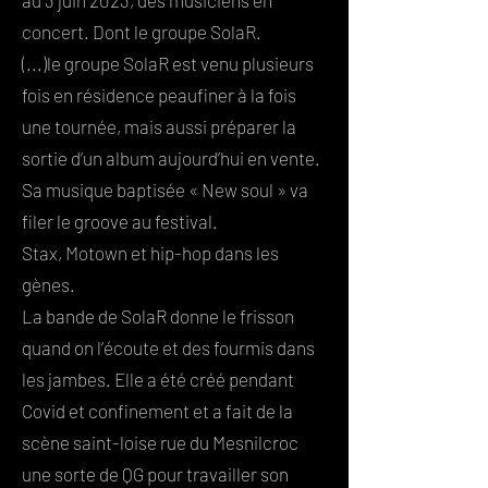
au 3 juin 2023, des musiciens en
concert. Dont le groupe SolaR.
(...)le groupe SolaR est venu plusieurs
fois en résidence peaufiner à la fois
une tournée, mais aussi préparer la
sortie d’un album aujourd’hui en vente.
Sa musique baptisée « New soul » va
filer le groove au festival.
Stax, Motown et hip-hop dans les
gènes.
La bande de
SolaR
donne le frisson
quand on l’écoute et des fourmis dans
les jambes. Elle a été créé pendant
Covid et confinement et a fait de la
scène saint-loise rue du Mesnilcroc
une sorte de QG pour travailler son