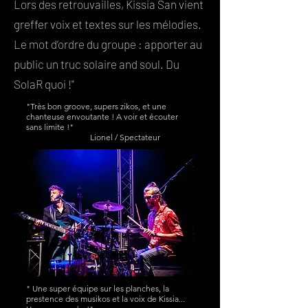
Lors des retrouvailles, Kissia San vient
greffer voix et textes sur les mélodies.
Le mot d’ordre du groupe : apporter au
public un truc solaire and soul. Du
SolaR quoi !"
"Très bon groove, supers zikos, et une
chanteuse envoutante ! A voir et écouter
sans limite !"
Lionel / Spectateur
" Une super équipe sur les planches, la
prestence des musikos et la voix de Kissia...