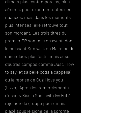
climats plus contemporains, plus
aériens, pour exprimer toutes ses
nuances, mais dans les moments
plus intenses, elle retrouve tout
son mordant. Les trois titres du
premier EP sont mis en avant, dont
le puissant Sun walk ou Ma reine du
dancefloor, plus festif, mais aussi
d’autres compos comme Just, How
to say (et sa belle coda a cappella)
ou la reprise de Cuz I love you
(Lizzo). Après les remerciements
d’usage, Kissia San invita Ivy Fof à
rejoindre le groupe pour un final
placé sous le signe de la sororité