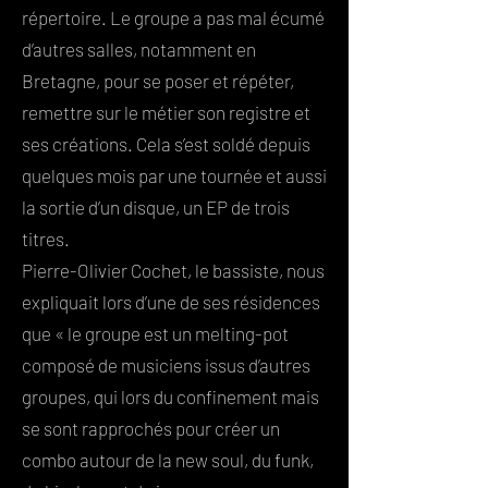
répertoire. Le groupe a pas mal écumé
d’autres salles, notamment en
Bretagne, pour se poser et répéter,
remettre sur le métier son registre et
ses créations. Cela s’est soldé depuis
quelques mois par une tournée et aussi
la sortie d’un disque, un EP de trois
titres.
Pierre-Olivier Cochet, le bassiste, nous
expliquait lors d’une de ses résidences
que « le groupe est un melting-pot
composé de musiciens issus d’autres
groupes, qui lors du confinement mais
se sont rapprochés pour créer un
combo autour de la new soul, du funk,