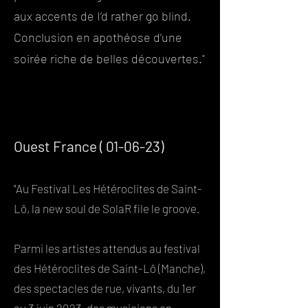
aux accents de I’d rather go blind.
Conclusion en apothéose d’une
soirée riche de belles découvertes."
Avenir Light is a clean and stylish font
favored by designers. It's easy on the
eyes and a great go-to font for titles,
paragraphs & more.
Ouest France ( 01-06-23)
"Au Festival Les Hétéroclites de Saint-
Lô, la new soul de SolaR file le groove.
Parmi les artistes attendus au festival
des Hétéroclites de Saint-Lô (Manche),
des spectacles de rue, vivants, du 1er