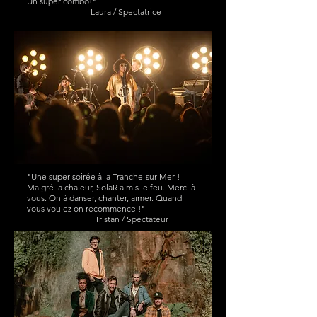
Un super combo!"
Laura / Spectatrice
"Une super soirée à la Tranche-sur-Mer !
Malgré la chaleur, SolaR a mis le feu. Merci à
vous. On à danser, chanter, aimer. Quand
vous voulez on recommence !"
Tristan / Spectateur