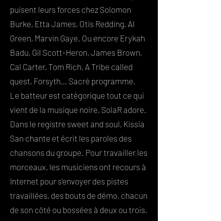
puisent leurs forces chez Solomon
Burke, Etta James, Otis Redding, Al
Green, Marvin Gaye. Ou encore Erykah
Badu, Gil Scott-Heron, James Brown,
Cal Carter, Tom Rich, A Tribe called
quest, Forsyth… Sacré programme.
Le batteur est catégorique tout ce qui
vient de la musique noire, SolaR adore.
Dans le registre sweet and soul, Kissia
San chante et écrit les paroles des
chansons du groupe. Pour travailler les
morceaux, les musiciens ont recours à
Internet pour s’envoyer des pistes
travaillées, des bouts de démo, chacun
de son côté ou bossées à deux ou trois.